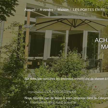
Accueil
A vendre
Maison
LES PORTES EN RE
ACH
M
Sur notre site consultez les annonces immobilière de Mais
Immobilier LES PORTES EN RE
Nous n'avons pas de biens à vous proposer dans la catégorie
Transmettez-nous votre demande