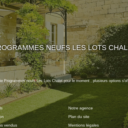
ROGRAMMES NEUFS LES LOTS CHAL
e Programmes neufs Les Lots Chalet pour le moment , plusieurs options s'off
ls
Notre agence
on
Plan du site
ns vendus
Mentions légales