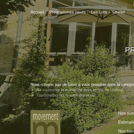
Accueil
Programmes neufs
Les Lots
Chalet
P
Nous n'avons pas de biens à vous proposer dans la catégori
Re-soumettre la recherche avec moins de critères.
Transmettez-nous votre demande
Nos outi
Estimati
Nos bie