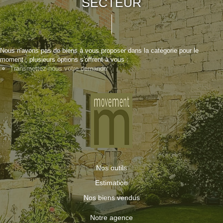
SECTEUR
Nous n'avons pas de biens à vous proposer dans la catégorie pour le
moment , plusieurs options s'offrent à vous :
Transmettez-nous votre demande
Nos outils
Estimation
Nos biens vendus
Notre agence