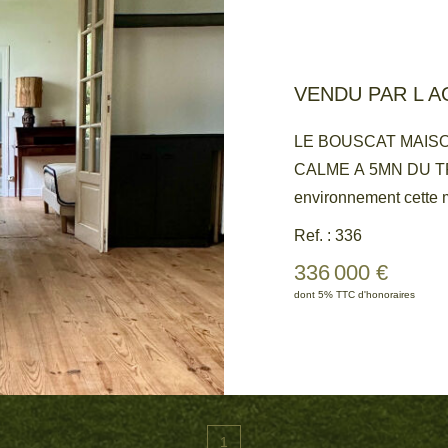
Tel : 06 81 48 66 53
VENDU PAR L 
LE BOUSCAT MAIS
CALME A 5MN DU TRA
environnement cette 
vie lumineuse, une c
Ref. : 336
salle d'eau ainsi qu'u
336 000 €
vis plein ouest, la pos
dont 5% TTC d'honoraires
proximité de la Barri
du tram D font de ce bi
sans tarder. COUP DE COEUR 06 81 48
48 66 53
1