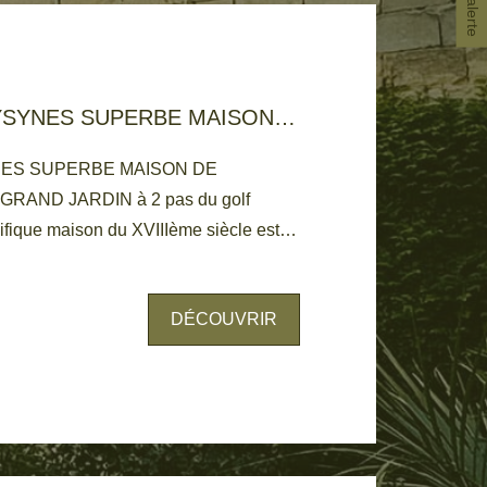
LE BOUSCAT/EYSYNES SUPERBE MAISON DE CARACTÈRE AVEC GRAND JARDIN
NES SUPERBE MAISON DE
ifique maison du XVIIIème siècle est
 de 90 m2
uisine séparée, 2 belles chambres
DÉCOUVRIR
e de bain et un grand bureau. A
une salle de bain. Les volumes, le
le de la parcelle, font de ce bien une
un projet familial ou professionnel.
le. Tram D à 5 mn. Possibilité de
+1 sur l'avant de la parcelle. A VOIR