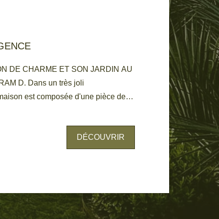
AGENCE
ON DE CHARME ET SON JARDIN AU
M D. Dans un très joli
maison est composée d'une pièce de
uisine séparée, deux chambres et une
n grand dressing. Un jardin sans vis-à-
DÉCOUVRIR
sibilité de se garer sur la parcelle, la
ère du Médoc et de ses commerces, et
en un lieu de vie privilégié à visiter
 66 53 Tel : 06 81