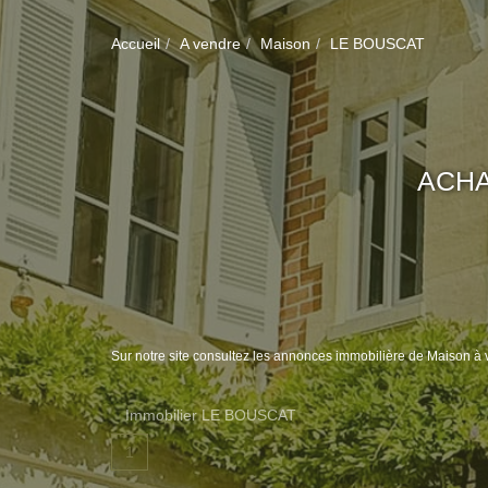
Accueil
A vendre
Maison
LE BOUSCAT
ACHA
Sur notre site consultez les annonces immobilière de Maiso
Immobilier LE BOUSCAT
1