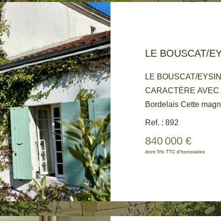
LE BOUSCAT/EYSI
CARACTÈRE AVEC GRAND JARDIN à 2 pas du golf
Bordelais Cette magn
composée au RDC d'une pièce de réception en L
Ref. : 892
avec cheminée, une c
840 000 €
avec chacune une sall
dont 5% TTC d'honoraires
l'étage, 3 chambres, 
charme du lieu, la tail
opportunité rare pour 
Grand jardin piscinab
construire 90 m2 en R