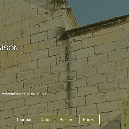
AISON
es immobilières de MOVEMENT.
Créer une alerte
Trier par :
Date
Prix -/+
Prix +/-