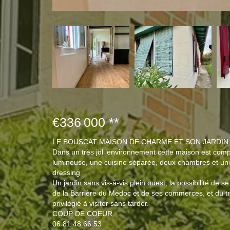
€336 000
**
LE BOUSCAT MAISON DE CHARME ET SON JARDIN 
Dans un très joli environnement cette maison est com
lumineuse, une cuisine séparée, deux chambres et une
dressing.
Un jardin sans vis-à-vis plein ouest, la possibilité de se
de la Barrière du Médoc et de ses commerces, et du tr
privilégié à visiter sans tarder.
COUP DE COEUR
06 81 48 66 53