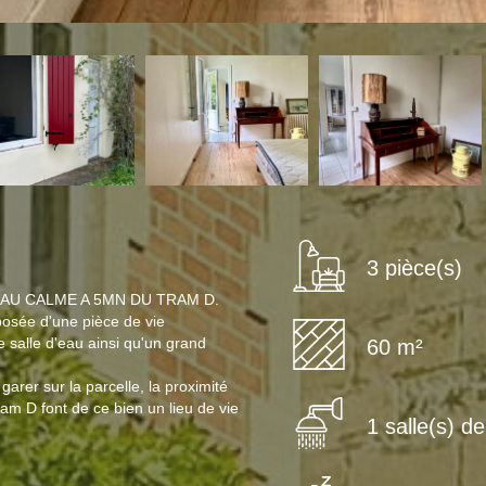
3 pièce(s)
AU CALME A 5MN DU TRAM D.
posée d'une pièce de vie
 salle d'eau ainsi qu'un grand
60 m²
 garer sur la parcelle, la proximité
am D font de ce bien un lieu de vie
1 salle(s) d