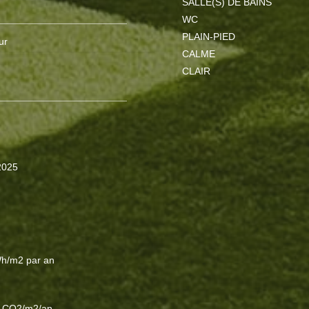
SALLE(S) DE BAINS
WC
PLAIN-PIED
ur
CALME
CLAIR
2025
h/m2 par an
 CO2/m2/an