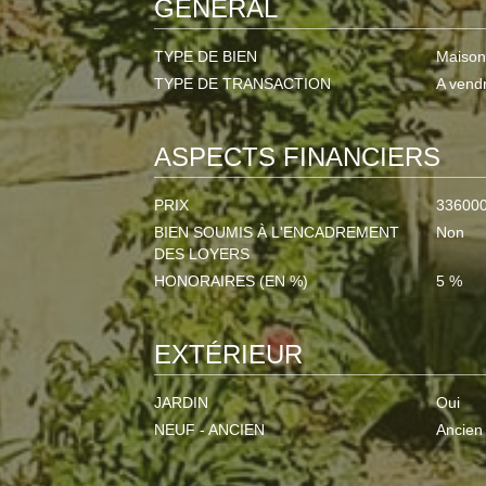
GÉNÉRAL
TYPE DE BIEN
Maison
TYPE DE TRANSACTION
A vend
ASPECTS FINANCIERS
PRIX
33600
BIEN SOUMIS À L'ENCADREMENT
Non
DES LOYERS
HONORAIRES (EN %)
5 %
EXTÉRIEUR
JARDIN
Oui
NEUF - ANCIEN
Ancien