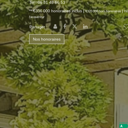
Tel : 06 81 48 66 53
** €336 000
honoraires inclus
|
|
€320 000
hors honoraires
Ho
l'acquéreur
Partager :
Nos honoraires