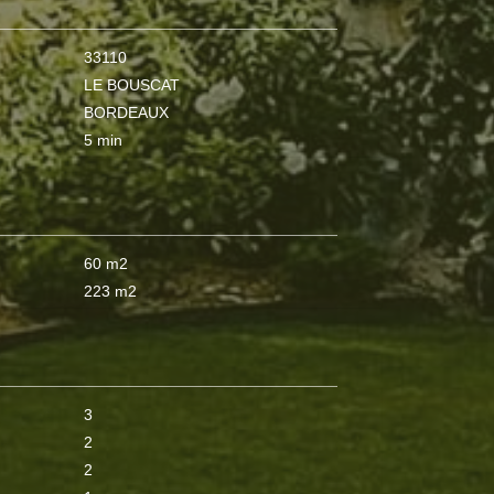
33110
LE BOUSCAT
BORDEAUX
5 min
60 m2
223 m2
3
2
2