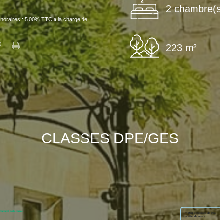
2 chambre(s
noraires : 5.00% TTC à la charge de
223 m²
CLASSES DPE/GES